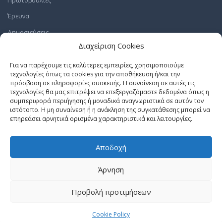
Πρωτοβουλίες
Έρευνα
Δημοσιεύσεις
Διαχείριση Cookies
ΕΛΑΤΕ ΜΑΖΙ ΜΑΣ
Για να παρέχουμε τις καλύτερες εμπειρίες, χρησιμοποιούμε
τεχνολογίες όπως τα cookies για την αποθήκευση ή/και την
Εργαστείτε Μαζί μας
πρόσβαση σε πληροφορίες συσκευής. Η συναίνεση σε αυτές τις
Πρακτική Άσκηση
τεχνολογίες θα μας επιτρέψει να επεξεργαζόμαστε δεδομένα όπως η
συμπεριφορά περιήγησης ή μοναδικά αναγνωριστικά σε αυτόν τον
Εθελοντισμός
ιστότοπο. Η μη συναίνεση ή η ανάκληση της συγκατάθεσης μπορεί να
επηρεάσει αρνητικά ορισμένα χαρακτηριστικά και λειτουργίες.
Δωρεές
Αποδοχή
ΠΙΣΩ ΣΤΗΝ ΑΡΧΗ
Άρνηση
CulturePolis.org
Προβολή προτιμήσεων
© 2025 All Rights Reserved
Created by
Quantum BITS
Cookie Policy