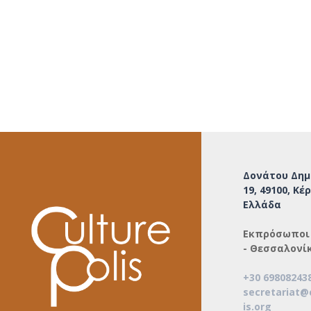
Δονάτου Δημ
19,
49100, Κέ
Ελλάδα
Εκπρόσωποι 
- Θεσσαλονίκ
+30 69808243
secretariat@
is.org