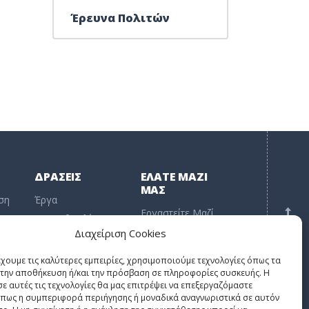
Έρευνα Πολιτών
ΔΡΑΣΕΙΣ
ΕΛΑΤΕ ΜΑΖΙ
ΜΑΣ
ση
Έργα
Εργαστείτε Μαζί
Πρωτοβουλίες
μας
Διαχείριση Cookies
Έρευνα
ΠΙΣΩ ΣΤΗΝ ΑΡΧΗ
Πρακτική Άσκηση
Δημοσιεύσεις
έχουμε τις καλύτερες εμπειρίες, χρησιμοποιούμε τεχνολογίες όπως τα
Εθελοντισμός
ν
α την αποθήκευση ή/και την πρόσβαση σε πληροφορίες συσκευής. Η
Δωρεές
σε αυτές τις τεχνολογίες θα μας επιτρέψει να επεξεργαζόμαστε
πως η συμπεριφορά περιήγησης ή μοναδικά αναγνωριστικά σε αυτόν