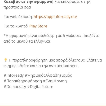
Κατεβάστε την εφαρμογή
και επενδύστε στην
προστασία σας!
Για web έκδοση:
https://appinfoready.eu/
Για το κινητό:
Play Store
*Η εφαρμογή είναι διαθέσιμη σε 5 γλώσσες, διαλέξτε
από το μενού τα ελληνικά.
Η παραπληροφόρηση μας αφορά όλες/ους! Ελάτε να
ενημερωθείτε και να την αντιμετωπίσετε.
#Infoready #ΨηφιακόςΑλφαβητισμός
#Παραπληροφόρηση #Ενημέρωση
#Democracy #DigitalFuture