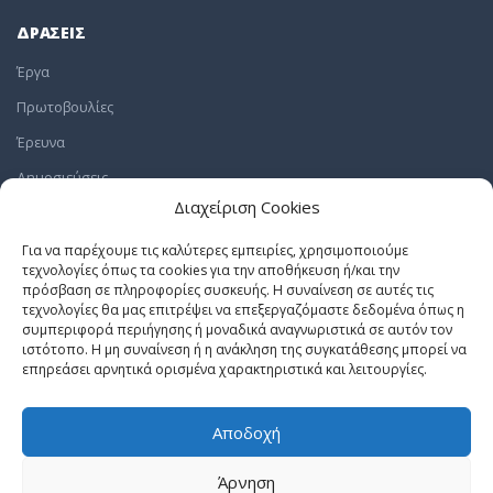
ΔΡΑΣΕΙΣ
Έργα
Πρωτοβουλίες
Έρευνα
Δημοσιεύσεις
Διαχείριση Cookies
ΕΛΑΤΕ ΜΑΖΙ ΜΑΣ
Για να παρέχουμε τις καλύτερες εμπειρίες, χρησιμοποιούμε
τεχνολογίες όπως τα cookies για την αποθήκευση ή/και την
Εργαστείτε Μαζί μας
πρόσβαση σε πληροφορίες συσκευής. Η συναίνεση σε αυτές τις
Πρακτική Άσκηση
τεχνολογίες θα μας επιτρέψει να επεξεργαζόμαστε δεδομένα όπως η
συμπεριφορά περιήγησης ή μοναδικά αναγνωριστικά σε αυτόν τον
Εθελοντισμός
ιστότοπο. Η μη συναίνεση ή η ανάκληση της συγκατάθεσης μπορεί να
επηρεάσει αρνητικά ορισμένα χαρακτηριστικά και λειτουργίες.
Δωρεές
Αποδοχή
ΠΙΣΩ ΣΤΗΝ ΑΡΧΗ
Άρνηση